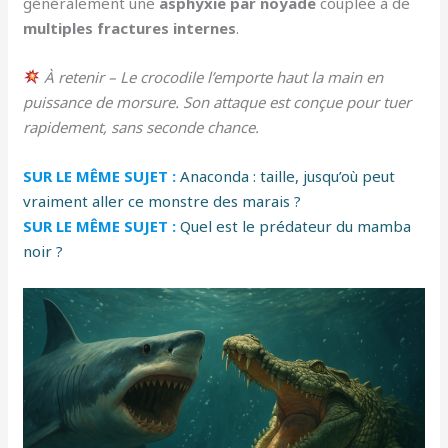
généralement une
asphyxie par noyade
couplée à de
multiples fractures internes
.
À retenir – Le crocodile l’emporte haut la main en
puissance de morsure. Son attaque est conçue pour tuer
rapidement, sans seconde chance.
SUR LE MÊME SUJET :
Anaconda : taille, jusqu’où peut
vraiment aller ce monstre des marais ?
SUR LE MÊME SUJET :
Quel est le prédateur du mamba
noir ?