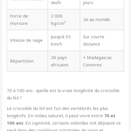
œufs
jours
Force de
2 000
2e au monde
morsure
kg/cm²
Jusqu’à 35
Sur courte
Vitesse de nage
km/h
distance
26 pays
+ Madagascar,
Répartition
africains
Comores
70 à 100 ans : quelle est la vraie longévité du crocodile
du Nil ?
Le crocodile du Nil est l’un des vertébrés les plus
longévifs. En milieu naturel, il peut vivre entre
70 et
100 ans
. En captivité, certains individus ont dépassé ce
seuil dans des conditions optimales de soins et