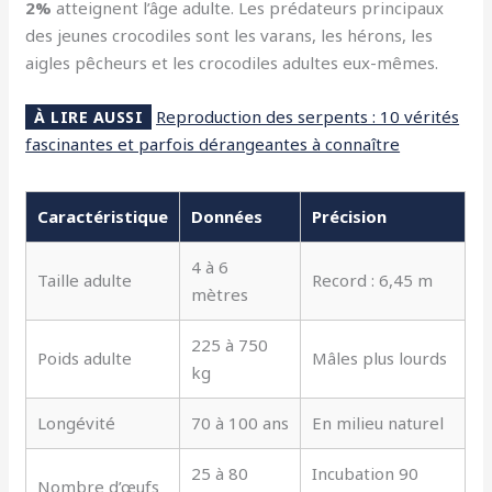
2%
atteignent l’âge adulte. Les prédateurs principaux
des jeunes crocodiles sont les varans, les hérons, les
aigles pêcheurs et les crocodiles adultes eux-mêmes.
Reproduction des serpents : 10 vérités
À LIRE AUSSI
fascinantes et parfois dérangeantes à connaître
Caractéristique
Données
Précision
4 à 6
Taille adulte
Record : 6,45 m
mètres
225 à 750
Poids adulte
Mâles plus lourds
kg
Longévité
70 à 100 ans
En milieu naturel
25 à 80
Incubation 90
Nombre d’œufs