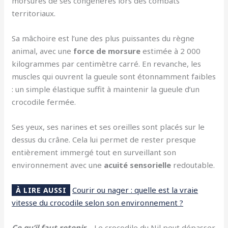
morsures de ses congénères lors des combats
territoriaux.
Sa mâchoire est l’une des plus puissantes du règne
animal, avec une
force de morsure
estimée à 2 000
kilogrammes par centimètre carré. En revanche, les
muscles qui ouvrent la gueule sont étonnamment faibles
: un simple élastique suffit à maintenir la gueule d’un
crocodile fermée.
Ses yeux, ses narines et ses oreilles sont placés sur le
dessus du crâne. Cela lui permet de rester presque
entièrement immergé tout en surveillant son
environnement avec une
acuité sensorielle
redoutable.
Courir ou nager : quelle est la vraie
À LIRE AUSSI
vitesse du crocodile selon son environnement ?
Ce qu’il faut retenir
– Le crocodile du Nil peut dépasser