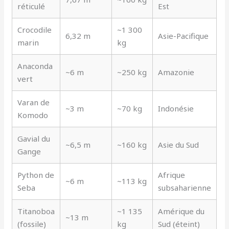
réticulé
Est
Crocodile
~1 300
6,32 m
Asie-Pacifique
marin
kg
Anaconda
~6 m
~250 kg
Amazonie
vert
Varan de
~3 m
~70 kg
Indonésie
Komodo
Gavial du
~6,5 m
~160 kg
Asie du Sud
Gange
Python de
Afrique
~6 m
~113 kg
Seba
subsaharienne
Titanoboa
~1 135
Amérique du
~13 m
(fossile)
kg
Sud (éteint)