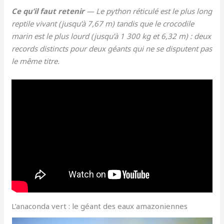
Ce qu’il faut retenir
— Le python réticulé est le plus long
reptile vivant (jusqu’à 7,67 m) tandis que le crocodile
marin est le plus lourd (jusqu’à 1 300 kg et 6,32 m) : deux
records distincts pour deux géants qui ne se disputent pas
le même titre.
L’anaconda vert : le géant des eaux amazoniennes