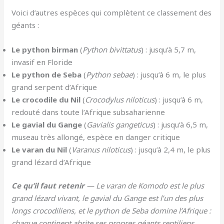
Voici d’autres espèces qui complètent ce classement des
géants :
Le python birman
(
Python bivittatus
) : jusqu’à 5,7 m,
invasif en Floride
Le python de Seba
(
Python sebae
) : jusqu’à 6 m, le plus
grand serpent d’Afrique
Le crocodile du Nil
(
Crocodylus niloticus
) : jusqu’à 6 m,
redouté dans toute l’Afrique subsaharienne
Le gavial du Gange
(
Gavialis gangeticus
) : jusqu’à 6,5 m,
museau très allongé, espèce en danger critique
Le varan du Nil
(
Varanus niloticus
) : jusqu’à 2,4 m, le plus
grand lézard d’Afrique
Ce qu’il faut retenir
— Le varan de Komodo est le plus
grand lézard vivant, le gavial du Gange est l’un des plus
longs crocodiliens, et le python de Seba domine l’Afrique :
chaque continent abrite ses propres géants reptiliens,