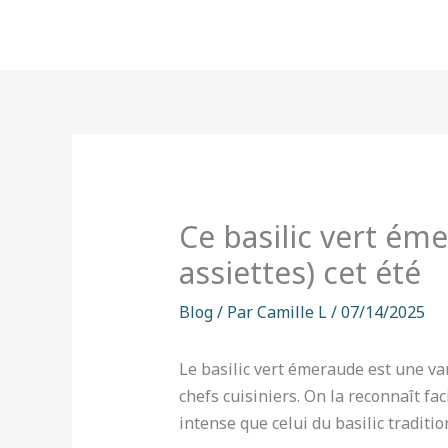
Aller
au
contenu
Ce basilic vert ém
assiettes) cet été
Blog
/ Par
Camille L
/
07/14/2025
Le basilic vert émeraude est une va
chefs cuisiniers. On la reconnaît fa
intense que celui du basilic traditio