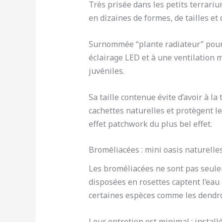
Très prisée dans les petits terrariu
en dizaines de formes, de tailles et
Surnommée “plante radiateur” pour s
éclairage LED et à une ventilation m
juvéniles.
Sa taille contenue évite d’avoir à l
cachettes naturelles et protègent l
effet patchwork du plus bel effet.
Broméliacées : mini oasis naturelle
Les broméliacées ne sont pas seuleme
disposées en rosettes captent l’eau
certaines espèces comme les dendro
Leur entretien est minimal : instal