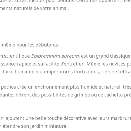
stes et sûres, idéales pour débuter. Certaines apportent mê
ments naturels de votre animal.
e, même pour les débutants
m scientifique
Epipremnum aureum
, est un grand classique
issance rapide et sa facilité d’entretien. Même les novices 
e, forte humidité ou températures fluctuantes, rien ne l’effra
e pothos crée un environnement plus humide et naturel, très 
antes offrent des possibilités de grimpe ou de cachette pr
on’ ajoutent une belle touche décorative avec leurs marbru
ur étendre son jardin miniature.