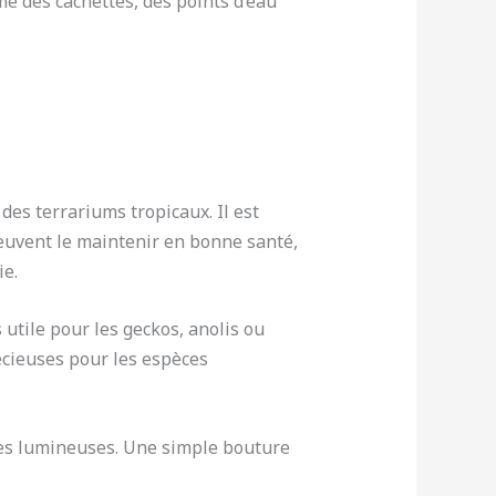
me des cachettes, des points d’eau
 des terrariums tropicaux. Il est
peuvent le maintenir en bonne santé,
ie.
utile pour les geckos, anolis ou
écieuses pour les espèces
res lumineuses. Une simple bouture