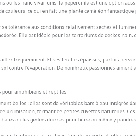
ms ou les nano vivariums, la peperomia est une option aussi d
 de couleurs, ce qui en fait une plante caméléon fantastique 
a tolérance aux conditions relativement sèches et lumineus
odérée. Elle est idéale pour les terrariums de geckos nain, 
a tailler fréquemment. Et ses feuilles épaisses, parfois nerv
e sol contre l’évaporation. De nombreux passionnés aiment a
s pour amphibiens et reptiles
nt belles : elles sont de véritables bars à eau intégrés dan
 de brumisation, formant de petites cuvettes naturelles. Ces
bates ou les geckos diurnes pour boire ou même y pondre.
lées en hauteur ou accrochées à un décor vertical, elles pro