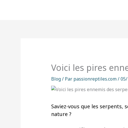
Aller
au
contenu
Voici les pires en
Blog
/ Par
passionreptiles.com
/
05/
Saviez-vous que les serpents, 
nature ?