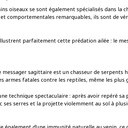
ns oiseaux se sont également spécialisés dans la c
et comportementales remarquables, ils sont de vér
ustrent parfaitement cette prédation ailée : le mes
e messager sagittaire est un chasseur de serpents ho
es armes fatales contre les reptiles, même les plus 
une technique spectaculaire : après avoir repéré sa pr
ec ses serres et la projette violemment au sol à plusie
ie également d’une immunité naturelle au venin, ce 