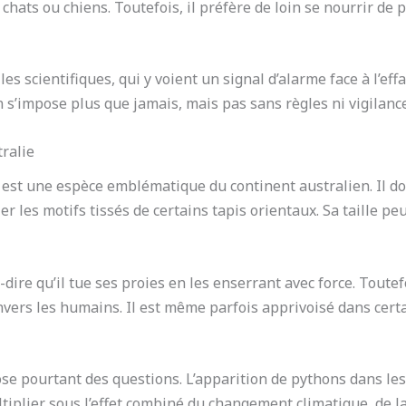
 chats ou chiens. Toutefois, il préfère de loin se nourrir d
es scientifiques, qui y voient un signal d’alarme face à l’ef
n s’impose plus que jamais, mais pas sans règles ni vigilance
tralie
, est une espèce emblématique du continent australien. Il do
 les motifs tissés de certains tapis orientaux. Sa taille peu
à-dire qu’il tue ses proies en les enserrant avec force. Toutef
nvers les humains. Il est même parfois apprivoisé dans certa
ose pourtant des questions. L’apparition de pythons dans le
tiplier sous l’effet combiné du changement climatique, de 