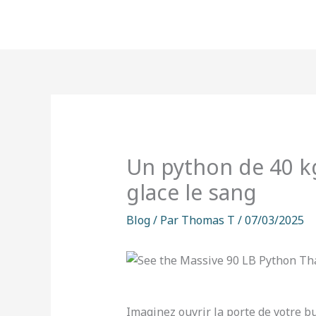
Aller
au
contenu
Un python de 40 kg
glace le sang
Blog
/ Par
Thomas T
/
07/03/2025
Imaginez ouvrir la porte de votre b