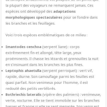
la plupart des voyageurs ne remarquent jamais. Ces
espèces ont développé des
adaptations
morphologiques spectaculaires
pour se fondre dans
les branches et les feuillages.
Voici trois espèces emblématiques de ce milieu :
Imantodes cenchoa
(serpent liane) : corps
extrêmement fin et allongé, tête large, yeux
proéminents. Il chasse les lézards et grenouilles la nuit
en s’insinuant dans les branches les plus fines.
Leptophis ahaetulla
(serpent perroquet) : vert vif,
rapide, diurne. Son camouflage parmi les feuilles est
quasi parfait. Non venimeux pour l’homme, il est
redouté des petits vertébrés.
Bothriechis lateralis
(vipère des palmiers) : venimeuse,
verte, nocturne. Elle se tient immobile sur les branches
basses et frappe si elle se sent menacée. Son venin est