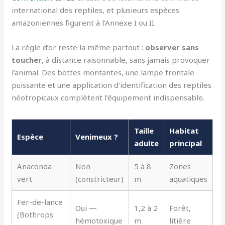
international des reptiles, et plusieurs espèces
amazoniennes figurent à l’Annexe I ou II.
La règle d’or reste la même partout :
observer sans
toucher
, à distance raisonnable, sans jamais provoquer
l’animal. Des bottes montantes, une lampe frontale
puissante et une application d’identification des reptiles
néotropicaux complètent l’équipement indispensable.
Taille
Habitat
Espèce
Venimeux ?
adulte
principal
Anaconda
Non
5 à 8
Zones
vert
(constricteur)
m
aquatiques
Fer-de-lance
Oui —
1,2 à 2
Forêt,
(Bothrops
hémotoxique
m
litière