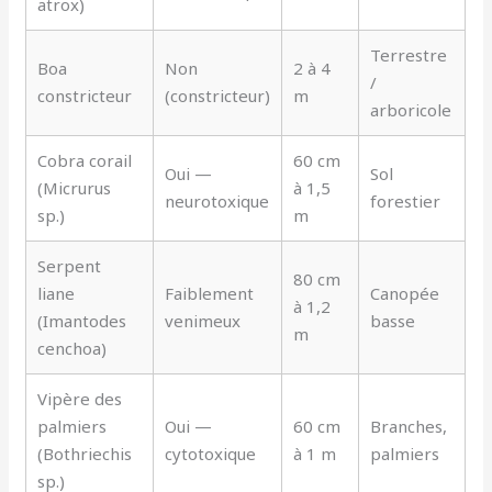
atrox)
Terrestre
Boa
Non
2 à 4
/
constricteur
(constricteur)
m
arboricole
Cobra corail
60 cm
Oui —
Sol
(Micrurus
à 1,5
neurotoxique
forestier
sp.)
m
Serpent
80 cm
liane
Faiblement
Canopée
à 1,2
(Imantodes
venimeux
basse
m
cenchoa)
Vipère des
palmiers
Oui —
60 cm
Branches,
(Bothriechis
cytotoxique
à 1 m
palmiers
sp.)