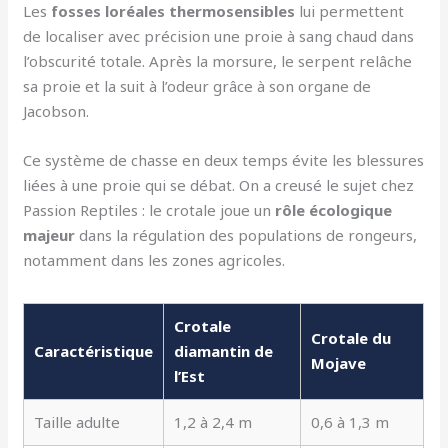
Les
fosses loréales thermosensibles
lui permettent
de localiser avec précision une proie à sang chaud dans
l’obscurité totale. Après la morsure, le serpent relâche
sa proie et la suit à l’odeur grâce à son organe de
Jacobson.
Ce système de chasse en deux temps évite les blessures
liées à une proie qui se débat. On a creusé le sujet chez
Passion Reptiles : le crotale joue un
rôle écologique
majeur
dans la régulation des populations de rongeurs,
notamment dans les zones agricoles.
Crotale
Crotale du
Caractéristique
diamantin de
Mojave
l’Est
Taille adulte
1,2 à 2,4 m
0,6 à 1,3 m