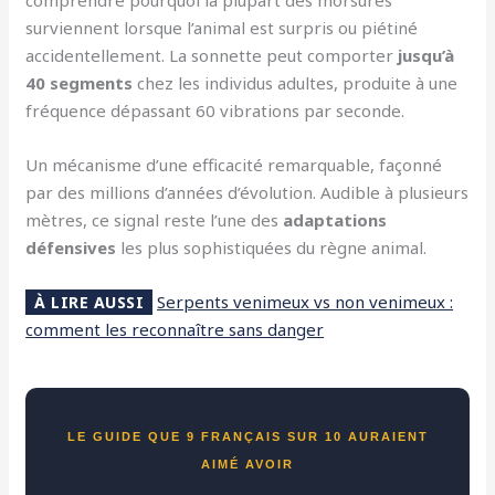
comprendre pourquoi la plupart des morsures
surviennent lorsque l’animal est surpris ou piétiné
accidentellement. La sonnette peut comporter
jusqu’à
40 segments
chez les individus adultes, produite à une
fréquence dépassant 60 vibrations par seconde.
Un mécanisme d’une efficacité remarquable, façonné
par des millions d’années d’évolution. Audible à plusieurs
mètres, ce signal reste l’une des
adaptations
défensives
les plus sophistiquées du règne animal.
Serpents venimeux vs non venimeux :
À LIRE AUSSI
comment les reconnaître sans danger
LE GUIDE QUE 9 FRANÇAIS SUR 10 AURAIENT
AIMÉ AVOIR