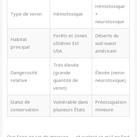
Hémotoxique
Type de venin
Hémotoxique
+
neurotoxique
Forêts et zones
Déserts du
Habitat
côtières Est
sud-ouest
principal
USA
américain
Très élevée
Dangerosité
(grande
Élevée (venin
relative
quantité de
neurotoxique)
venin)
Statut de
Vulnérable dans
Préoccupation
conservation
plusieurs États
mineure
Que faire en cas de morsure — et surtout ce qu’il ne faut