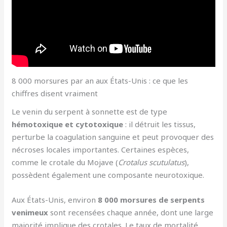
8 000 morsures par an aux États-Unis : ce que les
chiffres disent vraiment
Le venin du serpent à sonnette est de type
hémotoxique et cytotoxique
: il détruit les tissus,
perturbe la coagulation sanguine et peut provoquer des
nécroses locales importantes. Certaines espèces,
comme le crotale du Mojave (
Crotalus scutulatus
),
possèdent également une composante neurotoxique.
Aux États-Unis, environ
8 000 morsures de serpents
venimeux
sont recensées chaque année, dont une large
majorité implique des crotales. Le taux de mortalité