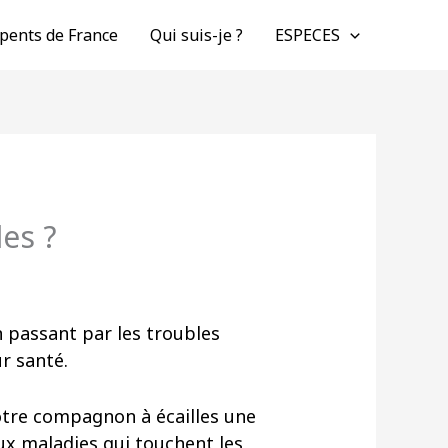
pents de France
Qui suis-je ?
ESPECES
les ?
n passant par les troubles
r santé.
otre compagnon à écailles une
 aux maladies qui touchent les