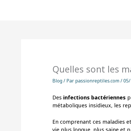
Aller
au
contenu
Quelles sont les ma
Blog
/ Par
passionreptiles.com
/
05/
Des
infections bactériennes
p
métaboliques insidieux, les re
En comprenant ces maladies et 
vie plus longue, plus saine et p