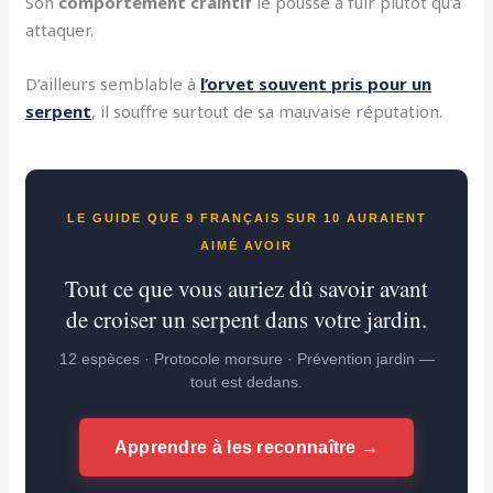
Son
comportement craintif
le pousse à fuir plutôt qu’à
attaquer.
D’ailleurs semblable à
l’orvet souvent pris pour un
serpent
, il souffre surtout de sa mauvaise réputation.
LE GUIDE QUE 9 FRANÇAIS SUR 10 AURAIENT
AIMÉ AVOIR
Tout ce que vous auriez dû savoir avant
de croiser un serpent dans votre jardin.
12 espèces · Protocole morsure · Prévention jardin —
tout est dedans.
Apprendre à les reconnaître →