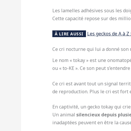
Les lamelles adhésives sous les doig
Cette capacité repose sur des mill
Les geckos de A à Z
À LIRE AUSSI
Ce cri nocturne qui lui a donné so
Le nom « tokay » est une onomatopé
ou « to-KE ». Ce son peut s’entendre
Ce cri est avant tout un signal terri
de reproduction. Plus le cri est for
En captivité, un gecko tokay qui cr
Un animal
silencieux depuis plus
inadaptées peuvent en être la cause