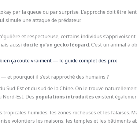
tokay par la queue ou par surprise. L’approche doit être lente
ui simule une attaque de prédateur.
égulière et respectueuse, certains individus s’apprivoisent
mais aussi
docile qu’un gecko léopard
. C’est un animal à o
bien ça coûte vraiment — le guide complet des prix
e — et pourquoi il s’est rapproché des humains ?
 du Sud-Est et du sud de la Chine. On le trouve naturellemen
u Nord-Est. Des
populations introduites
existent également
s tropicales humides, les zones rocheuses et les falaises. M
onise volontiers les maisons, les temples et les bâtiments a