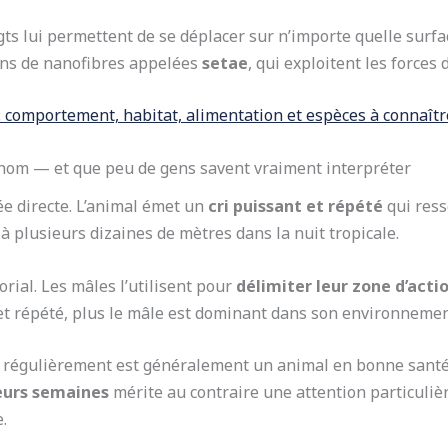
ts lui permettent de se déplacer sur n’importe quelle surface
ions de nanofibres appelées
setae
, qui exploitent les forces
 : comportement, habitat, alimentation et espèces à connaîtr
n nom — et que peu de gens savent vraiment interpréter
e directe. L’animal émet un
cri puissant et répété
qui ress
 à plusieurs dizaines de mètres dans la nuit tropicale.
torial. Les mâles l’utilisent pour
délimiter leur zone d’acti
t et répété, plus le mâle est dominant dans son environnemen
ie régulièrement est généralement un animal en bonne santé, 
ieurs semaines
mérite au contraire une attention particuliè
.