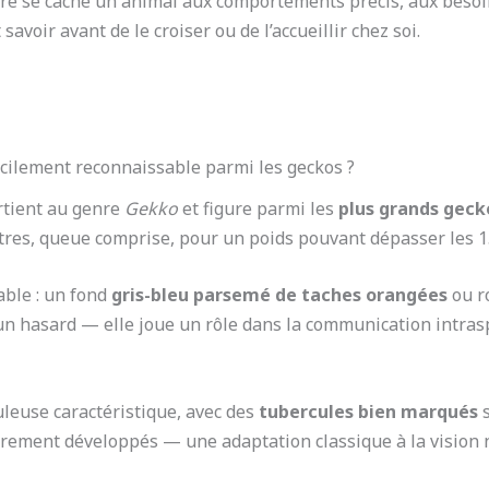
e se cache un animal aux comportements précis, aux besoins
savoir avant de le croiser ou de l’accueillir chez soi.
acilement reconnaissable parmi les geckos ?
rtient au genre
Gekko
et figure parmi les
plus grands gec
tres, queue comprise, pour un poids pouvant dépasser les 
able : un fond
gris-bleu parsemé de taches orangées
ou r
s un hasard — elle joue un rôle dans la communication intrasp
leuse caractéristique, avec des
tubercules bien marqués
s
ulièrement développés — une adaptation classique à la visi