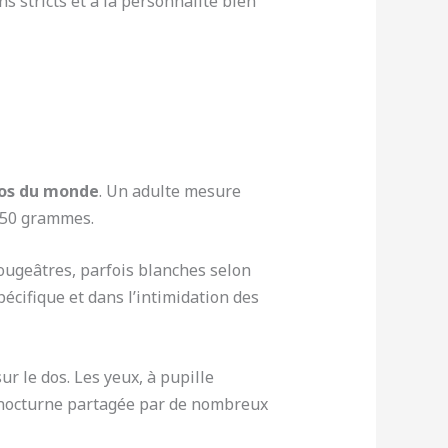
 stricts et à la personnalité bien
kos du monde
. Un adulte mesure
150 grammes.
ougeâtres, parfois blanches selon
écifique et dans l’intimidation des
ur le dos. Les yeux, à pupille
on nocturne partagée par de nombreux