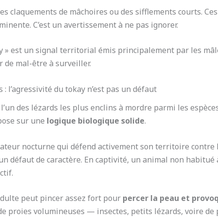
des claquements de mâchoires ou des sifflements courts. Ces so
inente. C’est un avertissement à ne pas ignorer.
ay » est un signal territorial émis principalement par les mâ
de mal-être à surveiller.
: l’agressivité du tokay n’est pas un défaut
 l’un des lézards les plus enclins à mordre parmi les espèce
epose sur une
logique biologique solide
.
dateur nocturne qui défend activement son territoire contre 
 un défaut de caractère. En captivité, un animal non habitué
tif.
adulte peut pincer assez fort pour
percer la peau et prov
e proies volumineuses — insectes, petits lézards, voire de p