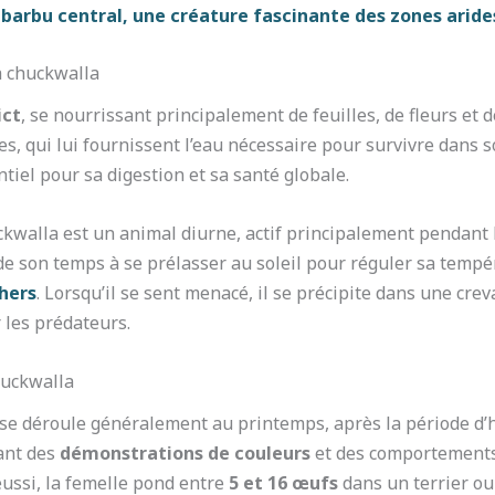
 barbu central, une créature fascinante des zones aride
a chuckwalla
ict
, se nourrissant principalement de feuilles, de fleurs et
es, qui lui fournissent l’eau nécessaire pour survivre dans 
ntiel pour sa digestion et sa santé globale.
walla est un animal diurne, actif principalement pendant l
de son temps à se prélasser au soleil pour réguler sa tempér
chers
. Lorsqu’il se sent menacé, il se précipite dans une crev
r les prédateurs.
huckwalla
 se déroule généralement au printemps, après la période d’
sant des
démonstrations de couleurs
et des comportements 
éussi, la femelle pond entre
5 et 16 œufs
dans un terrier ou