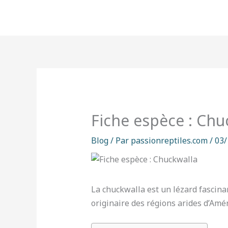
Aller
au
contenu
Fiche espèce : Chu
Blog
/ Par
passionreptiles.com
/
03/
La chuckwalla est un lézard fascina
originaire des régions arides d’Amé