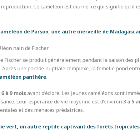
eproduction. Ce caméléon est diurne, ce qui signifie qu’il es
 caméléon de Parson, une autre merveille de Madagasca
éléon nain de Fischer
 Fischer se produit généralement pendant la saison des plu
s. Après une parade nuptiale complexe, la femelle pond ent
caméléon panthère
.
n
6 à 9 mois
avant d’éclore. Les jeunes caméléons sont imm
sance. Leur espérance de vie moyenne est d’environ
3 à 5 a
entales et des menaces prédatrices.
e vert, un autre reptile captivant des forêts tropicales