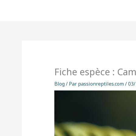
Aller
au
contenu
Fiche espèce : Cam
Blog
/ Par
passionreptiles.com
/
03/