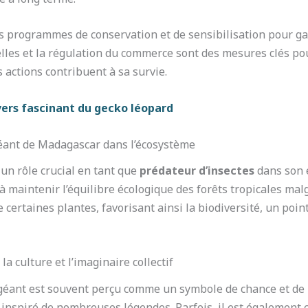
es programmes de conservation et de sensibilisation pour gar
lles et la régulation du commerce sont des mesures clés pou
es actions contribuent à sa survie.
vers fascinant du gecko léopard
géant de Madagascar dans l’écosystème
un rôle crucial en tant que
prédateur d’insectes
dans son é
 à maintenir l’équilibre écologique des forêts tropicales ma
n de certaines plantes, favorisant ainsi la biodiversité, un p
 culture et l’imaginaire collectif
géant est souvent perçu comme un symbole de chance et de p
t inspiré de nombreuses légendes. Parfois, il est également