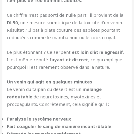
tuer
plus de 100 hommes adultes
.
Ce chiffre n’est pas sorti de nulle part : il provient de la
DL50
, une mesure scientifique de la toxicité d’un venin.
Résultat ? Il bat à plate couture des espèces pourtant
redoutées comme le mamba noir ou le cobra royal.
Le plus étonnant ? Ce serpent
est loin d’être agressif
.
Il est même réputé
fuyant et discret
, ce qui explique
pourquoi il est rarement observé dans la nature.
Un venin qui agit en quelques minutes
Le venin du taipan du désert est un
mélange
redoutable
de neurotoxines, myotoxines et
procoagulants. Concrètement, cela signifie qu’il :
Paralyse le système nerveux
Fait coaguler le sang de manière incontrôlable
Dégrade les muscles rapidement