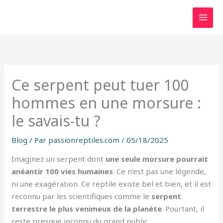
Aller
au
contenu
Ce serpent peut tuer 100
hommes en une morsure :
le savais-tu ?
Blog
/ Par
passionreptiles.com
/
05/18/2025
Imaginez un serpent dont
une seule morsure pourrait
anéantir 100 vies humaines
. Ce n’est pas une légende,
ni une exagération. Ce reptile existe bel et bien, et il est
reconnu par les scientifiques comme le
serpent
terrestre le plus venimeux de la planète
. Pourtant, il
reste presque inconnu du grand public.