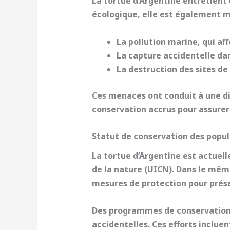
La
tortue d’Argentine
entretient 
écologique, elle est également m
La
pollution marine
, qui af
La
capture accidentelle
dan
La
destruction des sites de
Ces menaces ont conduit à une di
conservation accrus pour assurer 
Statut de conservation des popul
La tortue d’Argentine est actue
de la nature (UICN). Dans le même
mesures de protection pour prés
Des
programmes de conservatio
accidentelles. Ces efforts inclue