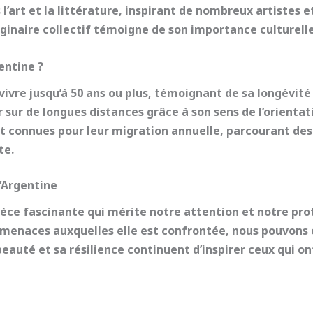
’art et la littérature, inspirant de nombreux artistes et
aginaire collectif témoigne de son importance culturell
entine ?
vivre jusqu’à
50 ans
ou plus, témoignant de sa longévité
 sur de longues distances
grâce à son sens de l’orientat
nt connues pour leur
migration annuelle
, parcourant des
te.
d’Argentine
pèce fascinante qui mérite notre attention et notre pr
 menaces auxquelles elle est confrontée, nous pouvons c
beauté et sa résilience continuent d’inspirer ceux qui on