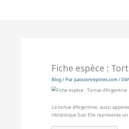
Aller
au
contenu
Fiche espèce : Tor
Blog
/ Par
passionreptiles.com
/
04/
La tortue d’Argentine, aussi appelé
l’Atlantique Sud. Elle représente 