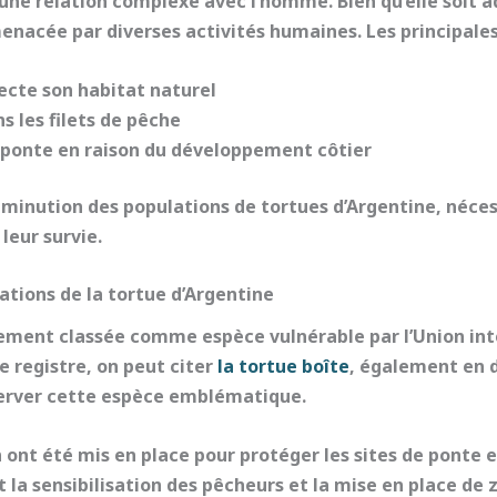
une relation complexe avec l’homme. Bien qu’elle soit a
enacée par diverses activités humaines. Les principale
fecte son habitat naturel
s les filets de pêche
 ponte
en raison du développement côtier
minution des populations de tortues d’Argentine, nécess
leur survie.
ations de la tortue d’Argentine
llement classée comme
espèce vulnérable
par l’Union in
 registre, on peut citer
la tortue boîte
, également en d
erver cette espèce emblématique.
n
ont été mis en place pour protéger les sites de ponte e
nt la sensibilisation des pêcheurs et la mise en place d