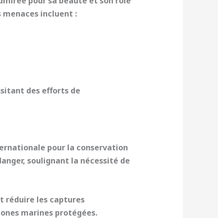
dmirée pour sa beauté et son rôle
s menaces incluent :
itant des efforts de
ternationale pour la conservation
anger, soulignant la nécessité de
t réduire les captures
e zones marines protégées.