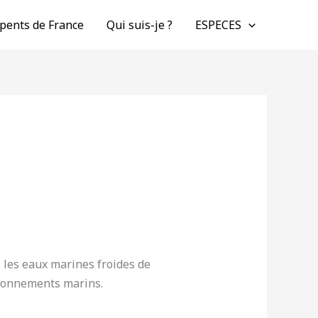
pents de France
Qui suis-je ?
ESPECES
s les eaux marines froides de
ironnements marins.