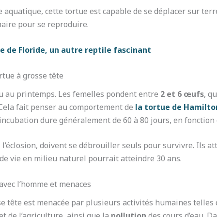
e aquatique, cette tortue est capable de se déplacer sur ter
aire pour se reproduire.
e de Floride, un autre reptile fascinant
rtue à grosse tête
u au printemps. Les femelles pondent entre
2 et 6 œufs
, q
. Cela fait penser au comportement de
la tortue de Hamilto
’incubation dure généralement de 60 à 80 jours, en fonctio
éclosion, doivent se débrouiller seuls pour survivre. Ils at
de vie en milieu naturel pourrait atteindre 30 ans.
e avec l’homme et menaces
e tête est menacée par plusieurs activités humaines telles
t de l’agriculture, ainsi que la
pollution
des cours d’eau. D