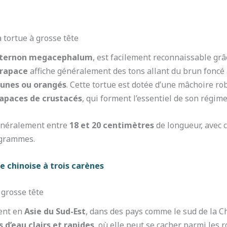
a tortue à grosse tête
sternon megacephalum
, est facilement reconnaissable gr
rapace
affiche généralement des tons allant du brun foncé a
aunes ou orangés
. Cette tortue est dotée d’une mâchoire ro
apaces de crustacés
, qui forment l’essentiel de son régim
énéralement entre
18 et 20 centimètres
de longueur, avec 
logrammes.
e chinoise à trois carènes
 grosse tête
ment en
Asie du Sud-Est
, dans des pays comme le sud de la Ch
s d’eau clairs et rapides
, où elle peut se cacher parmi les 