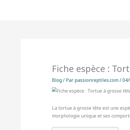
Aller
au
contenu
Fiche espèce : Tor
Blog
/ Par
passionreptiles.com
/
04/
La tortue à grosse tête est une es
morphologie unique et ses comportem