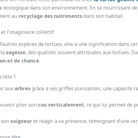
re écologique dans son environnement. En se nourrissant d
ement au
recyclage des nutriments
dans son habitat.
et l’imaginaire collectif
’autres espèces de tortues, elle a une signification dans cert
 la
sagesse
, des qualités souvent attribuées aux tortues. Da
on et de chance
.
 tête ?
per aux
arbres
grâce à ses griffes puissantes, une capacité ra
pouvoir plier son
cou verticalement
, ce qui lui permet de p
e son
soigneur
et réagir à sa présence, témoignant d’une cert
osse tête