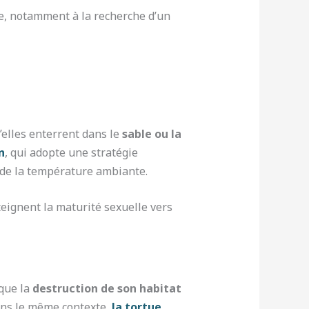
re, notamment à la recherche d’un
u’elles enterrent dans le
sable ou la
n
, qui adopte une stratégie
n de la température ambiante.
teignent la maturité sexuelle vers
 que la
destruction de son habitat
ans le même contexte,
la tortue