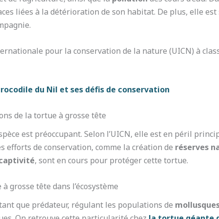
s liées à la détérioration de son habitat. De plus, elle est
mpagnie.
ernationale pour la conservation de la nature (UICN) à clas
crocodile du Nil et ses défis de conservation
ns de la tortue à grosse tête
spèce est préoccupant. Selon l’UICN, elle est en péril princ
es efforts de conservation, comme la création de
réserves n
captivité
, sont en cours pour protéger cette tortue.
e à grosse tête dans l’écosystème
 tant que prédateur, régulant les populations de
mollusque
ues. On retrouve cette particularité chez
la tortue géante