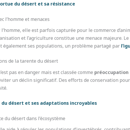
tortue du désert et sa résistance
avec l’homme et menaces
l’homme, elle est parfois capturée pour le commerce d’an
banisation et l’agriculture constitue une menace majeure. L
t également ses populations, un problème partagé par
l’i
ons de la tarente du désert
 n’est pas en danger mais est classée comme
préoccupation
viter un déclin significatif. Des efforts de conservation pou
ité.
 du désert et ses adaptations incroyables
nte du désert dans l’écosystème
elle aide à réguler les populations d’invertébrés, contribuant