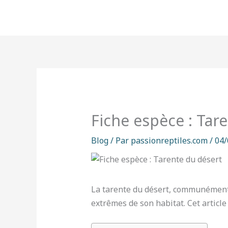
Aller
au
contenu
Fiche espèce : Tar
Blog
/ Par
passionreptiles.com
/
04/
La tarente du désert, communément 
extrêmes de son habitat. Cet article