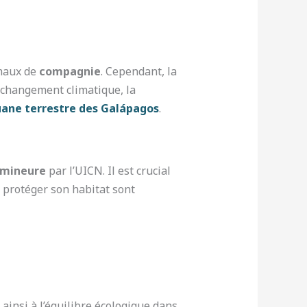
imaux de
compagnie
. Cependant, la
e changement climatique, la
guane terrestre des Galápagos
.
 mineure
par l’UICN. Il est crucial
r protéger son habitat sont
 ainsi à l’équilibre écologique dans