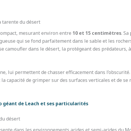
a tarente du désert
ompact, mesurant environ entre
10 et 15 centimètres
. Sa
gueuse qui se fond parfaitement dans le sable et les rochers
 se camoufler dans le désert, la protégeant des prédateurs, à
rne, lui permettent de chasser efficacement dans l’obscurité.
 la capacité de grimper sur des surfaces verticales et de se
 géant de Leach et ses particularités
 du désert
ésente dans les environnements arides et semi-arides du Mo