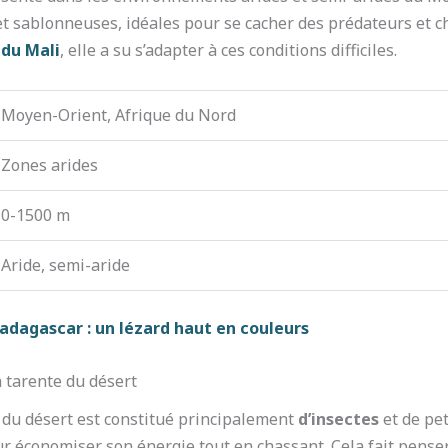
et sablonneuses, idéales pour se cacher des prédateurs et ch
 du Mali
, elle a su s’adapter à ces conditions difficiles.
Moyen-Orient, Afrique du Nord
Zones arides
0-1500 m
Aride, semi-aride
dagascar : un lézard haut en couleurs
 tarente du désert
 du désert est constitué principalement
d’insectes
et de pet
pour économiser son énergie tout en chassant. Cela fait pen