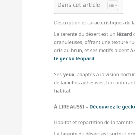
Dans cet article
Description et caractéristiques de l
La tarente du désert est un
lézard
c
granuleuses, offrant une texture ru
gris au brun, et ses motifs aident à
le gecko léopard
.
Ses
yeux
, adaptés à la vision noctu
de lamelles adhésives, lui conférant
habitat.
À LIRE AUSSI –
Découvrez le gecko
Habitat et répartition de la tarente
La tarente du désert est surtout pr