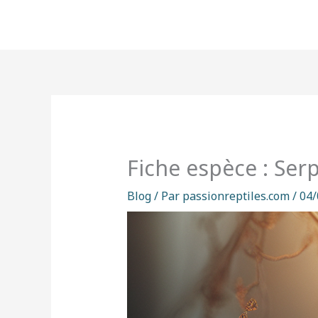
Aller
au
contenu
Fiche espèce : Serp
Blog
/ Par
passionreptiles.com
/
04/