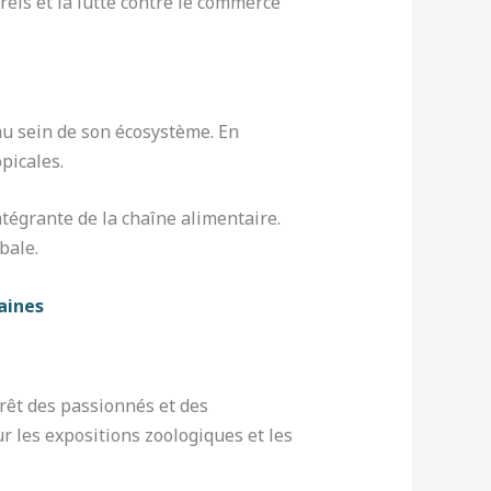
rels et la lutte contre le commerce
u sein de son écosystème. En
picales.
tégrante de la chaîne alimentaire.
bale.
aines
érêt des passionnés et des
ur les expositions zoologiques et les