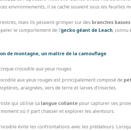
s environnements, il se cache souvent sous les feuilles mo
restres, mais ils peuvent grimper sur des
branches basses
ppeler le comportement de l’
gecko géant de Leach
, connu 
éon de montagne, un maître de la camouflage
inque crocodile aux yeux rouges
rocodile aux yeux rouges est principalement composé de
pet
éoptères, araignées, vers de terre et larves d’insectes.
iste qui utilise sa
langue collante
pour capturer ses proie
t, moment où il part chasser et explorer les alentours.
rocodile évite les confrontations avec les prédateurs. Lors