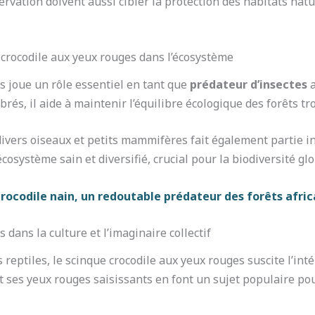
servation doivent aussi cibler la protection des habitats natu
 crocodile aux yeux rouges dans l’écosystème
s joue un rôle essentiel en tant que
prédateur d’insectes
a
rés, il aide à maintenir l’équilibre écologique des forêts tro
divers oiseaux et petits mammifères fait également partie in
cosystème sain et diversifié, crucial pour la biodiversité glo
 crocodile nain, un redoutable prédateur des forêts afric
 dans la culture et l’imaginaire collectif
reptiles, le scinque crocodile aux yeux rouges suscite l’int
 et ses yeux rouges saisissants en font un sujet populaire po