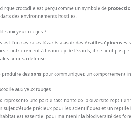
 scinque crocodile est perçu comme un symbole de
protectio
e dans des environnements hostiles.
dile aux yeux rouges ?
 est l’un des rares lézards à avoir des
écailles épineuses
s
rs. Contrairement à beaucoup de lézards, il ne peut pas pe
tales pour sa défense.
e produire des
sons
pour communiquer, un comportement inha
ocodile aux yeux rouges
 représente une partie fascinante de la diversité reptilienne
un sujet d’étude précieux pour les scientifiques et un reptil
abitat est essentiel pour maintenir la biodiversité des forê