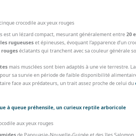
scinque crocodile aux yeux rouges
es est un lézard compact, mesurant généralement entre
20 
lles rugueuses
et épineuses, évoquant l’apparence d’un croc
 rouges
éclatants qui tranchent avec sa couleur générale s
tes
mais musclées sont bien adaptés à une vie terrestre. La
 pour sa survie en période de faible disponibilité alimentai
ire face aux prédateurs, un trait assez proche de celui du
ue à queue préhensile, un curieux reptile arboricole
rocodile aux yeux rouges
humides
de Papouasie-Nouvelle-Guinée et des îles Salomon, l