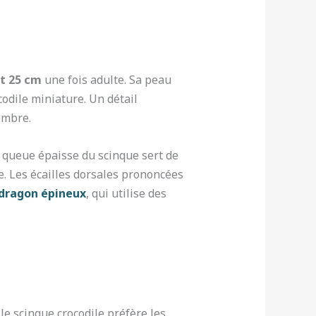
et 25 cm
une fois adulte. Sa peau
odile miniature. Un détail
ombre.
 queue épaisse du scinque sert de
re. Les écailles dorsales prononcées
dragon épineux
, qui utilise des
e scinque crocodile préfère les