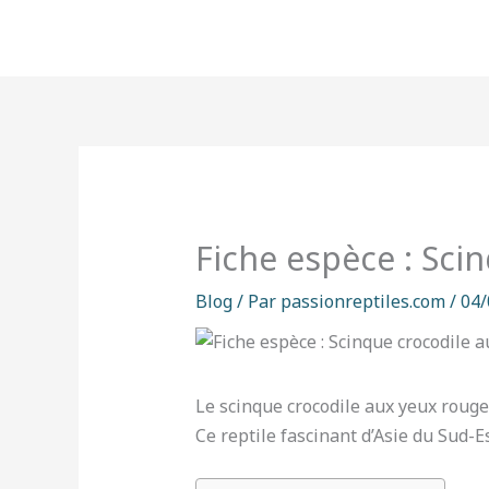
Aller
au
contenu
Fiche espèce : Sci
Blog
/ Par
passionreptiles.com
/
04/
Le scinque crocodile aux yeux rouge
Ce reptile fascinant d’Asie du Sud-E