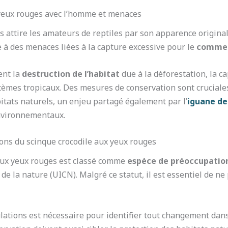
 yeux rouges avec l’homme et menaces
s attire les amateurs de reptiles par son apparence origin
e à des menaces liées à la capture excessive pour le
commer
ent la
destruction de l’habitat
due à la déforestation, la c
stèmes tropicaux. Des mesures de conservation sont cruciales
bitats naturels, un enjeu partagé également par l’
iguane de
nvironnementaux.
ons du scinque crocodile aux yeux rouges
 aux yeux rouges est classé comme
espèce de préoccupatio
de la nature (UICN). Malgré ce statut, il est essentiel de n
ations est nécessaire pour identifier tout changement dans 