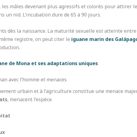
, les mâles devenant plus agressifs et colorés pour attirer l
s un nid. L’incubation dure de 65 à 90 jours.
 dès la naissance. La maturité sexuelle est atteinte entre 4
 même registre, on peut citer le
iguane marin des Galápag
oduction.
uane de Mona et ses adaptations uniques
yman avec l’homme et menaces
ement urbain et à l’agriculture constitue une menace majeu
ats
, menacent l’espèce.
bitat
ux