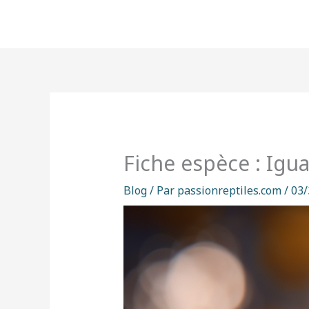
Aller
au
contenu
Fiche espèce : Ig
Blog
/ Par
passionreptiles.com
/
03/