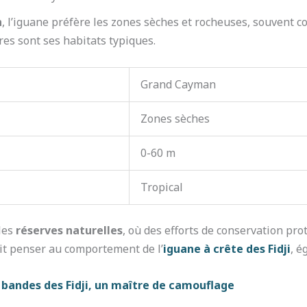
n
, l’iguane préfère les zones sèches et rocheuses, souvent c
ères sont ses habitats typiques.
Grand Cayman
Zones sèches
0-60 m
Tropical
les
réserves naturelles
, où des efforts de conservation pro
ait penser au comportement de l’
iguane à crête des Fidji
, é
à bandes des Fidji, un maître de camouflage