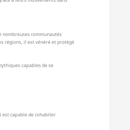
 grâce à leurs mouvements dans
ns de nombreuses communautés
es régions, il est vénéré et protégé
 mythiques capables de se
t est capable de cohabiter