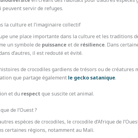
a
biodiversité
en créant des habitats pour d’autres espèces
ui peuvent servir de refuges.
 la culture et l’imaginaire collectif
ccupe une place importante dans la culture et les traditio
omme un symbole de
puissance
et de
résilience
. Dans certain
ans d’autres, il est redouté et évité.
histoires de crocodiles gardiens de trésors ou de créatures
tation que partage également
le gecko satanique
.
tion et du
respect
que suscite cet animal.
ique de l’Ouest ?
tres espèces de crocodiles, le crocodile d’Afrique de l’Oues
s certaines régions, notamment au Mali.