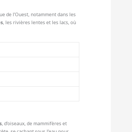
ique de l’Ouest, notamment dans les
es
, les rivières lentes et les lacs, où
s
, d’oiseaux, de mammifères et
ète, se cachant sous l’eau pour