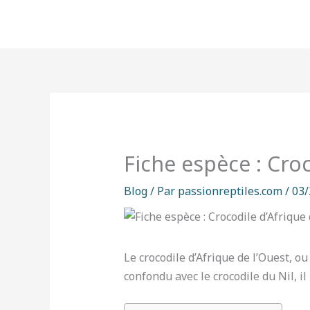
Aller
au
contenu
Fiche espèce : Croc
Blog
/ Par
passionreptiles.com
/
03/
Le crocodile d’Afrique de l’Ouest, o
confondu avec le crocodile du Nil, i